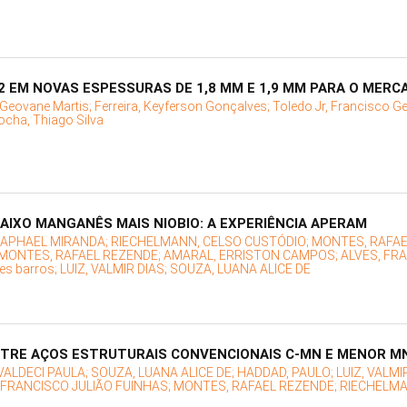
 EM NOVAS ESPESSURAS DE 1,8 MM E 1,9 MM PARA O MERC
 Geovane Martis;
Ferreira, Keyferson Gonçalves;
Toledo Jr, Francisco G
ocha, Thiago Silva
AIXO MANGANÊS MAIS NIOBIO: A EXPERIÊNCIA APERAM
RAPHAEL MIRANDA;
RIECHELMANN, CELSO CUSTÓDIO;
MONTES, RAFAE
MONTES, RAFAEL REZENDE;
AMARAL, ERRISTON CAMPOS;
ALVES, FR
les barros;
LUIZ, VALMIR DIAS;
SOUZA, LUANA ALICE DE
TRE AÇOS ESTRUTURAIS CONVENCIONAIS C-MN E MENOR M
VALDECI PAULA;
SOUZA, LUANA ALICE DE;
HADDAD, PAULO;
LUIZ, VALMI
 FRANCISCO JULIÃO FUINHAS;
MONTES, RAFAEL REZENDE;
RIECHELMA