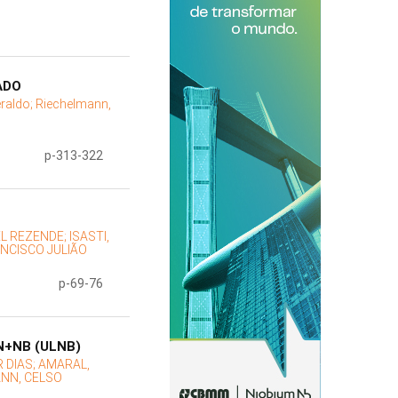
ADO
eraldo;
Riechelmann,
p-313-322
L REZENDE;
ISASTI,
ANCISCO JULIÃO
p-69-76
N+NB (ULNB)
R DIAS;
AMARAL,
NN, CELSO