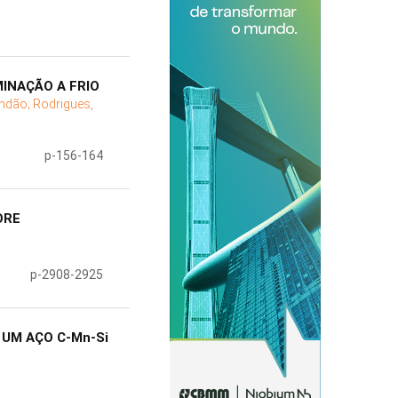
INAÇÃO A FRIO
andão;
Rodrigues,
p-156-164
ORE
p-2908-2925
UM AÇO C-Mn-Si