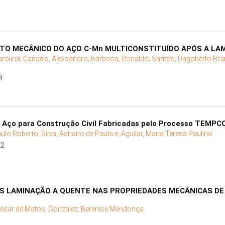
 MECÂNICO DO AÇO C-Mn MULTICONSTITUÍDO APÓS A LAM
rolina;
Candeia, Alexsandro;
Barbosa, Ronaldo;
Santos, Dagoberto Br
8
e Aço para Construção Civil Fabricadas pelo Processo TEMPC
Paulo Roberto;
Silva, Adriano de Paula e;
Aguilar, Maria Teresa Paulino
22
S LAMINAÇÃO A QUENTE NAS PROPRIEDADES MECÂNICAS DE 
César de Matos;
Gonzalez, Berenice Mendonça