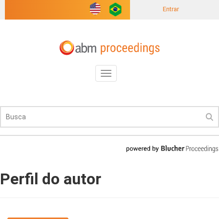
Entrar
Toggle
navigation
Perfil do autor