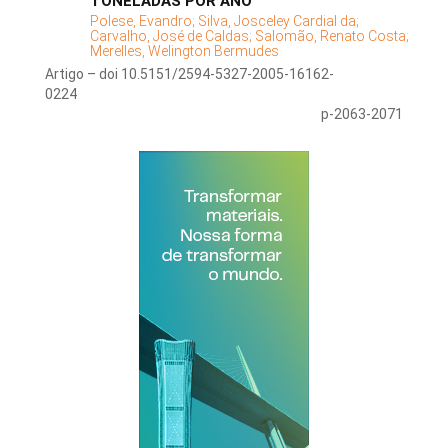
TONELADAS POR ANO
Polese, Evandro;
Silva, Josceley Cardial da;
Carvalho, José de Caldas;
Salomão, Renato Costa;
Merelles, Welington Bermudes
Artigo – doi 10.5151/2594-5327-2005-16162-
0224
p-2063-2071