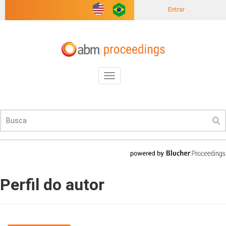
Entrar
Toggle
navigation
Perfil do autor