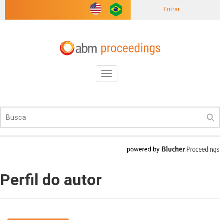
Entrar
Toggle
navigation
Perfil do autor