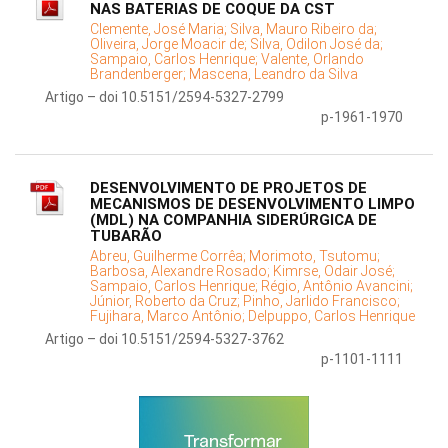
NAS BATERIAS DE COQUE DA CST
Clemente, José Maria;
Silva, Mauro Ribeiro da;
Oliveira, Jorge Moacir de;
Silva, Odilon José da;
Sampaio, Carlos Henrique;
Valente, Orlando
Brandenberger;
Mascena, Leandro da Silva
Artigo – doi 10.5151/2594-5327-2799
p-1961-1970
DESENVOLVIMENTO DE PROJETOS DE
MECANISMOS DE DESENVOLVIMENTO LIMPO
(MDL) NA COMPANHIA SIDERÚRGICA DE
TUBARÃO
Abreu, Guilherme Corrêa;
Morimoto, Tsutomu;
Barbosa, Alexandre Rosado;
Kimrse, Odair José;
Sampaio, Carlos Henrique;
Régio, Antônio Avancini;
Júnior, Roberto da Cruz;
Pinho, Jarlido Francisco;
Fujihara, Marco Antônio;
Delpuppo, Carlos Henrique
Artigo – doi 10.5151/2594-5327-3762
p-1101-1111