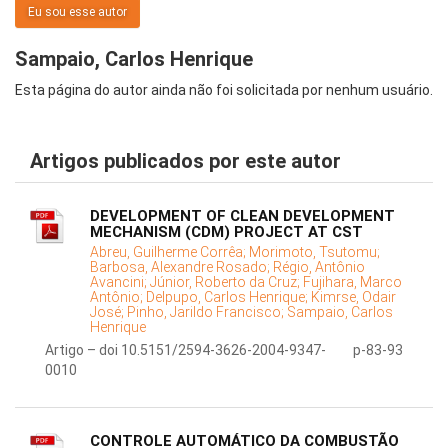
Eu sou esse autor
Sampaio, Carlos Henrique
Esta página do autor ainda não foi solicitada por nenhum usuário.
Artigos publicados por este autor
DEVELOPMENT OF CLEAN DEVELOPMENT
MECHANISM (CDM) PROJECT AT CST
Abreu, Guilherme Corrêa;
Morimoto, Tsutomu;
Barbosa, Alexandre Rosado;
Régio, Antônio
Avancini;
Júnior, Roberto da Cruz;
Fujihara, Marco
Antônio;
Delpupo, Carlos Henrique;
Kimrse, Odair
José;
Pinho, Jarildo Francisco;
Sampaio, Carlos
Henrique
Artigo – doi 10.5151/2594-3626-2004-9347-
p-83-93
0010
CONTROLE AUTOMÁTICO DA COMBUSTÃO