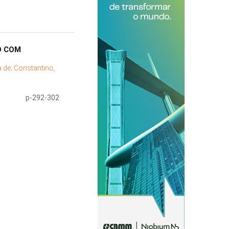
O COM
a de;
Constantino,
p-292-302