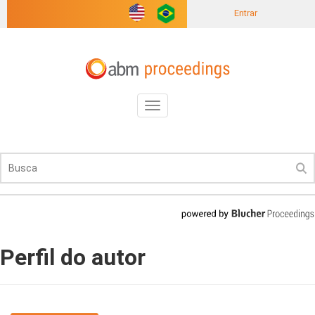
Entrar
Toggle
navigation
Perfil do autor