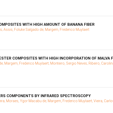
OMPOSITES WITH HIGH AMOUNT OF BANANA FIBER
es;
Assis, Foluke Salgado de;
Margem, Frederico Muylaert
ESTER COMPOSITES WITH HIGH INCORPORATION OF MALVA F
de;
Margem, Frederico Muylaert;
Monteiro, Sergio Neves;
Ribeiro, Caroli
BERS COMPONENTS BY INFRARED SPECTROSCOPY
eira;
Moraes, Ygor Macabu de;
Margem, Frederico Muylaert;
Vieira, Carl