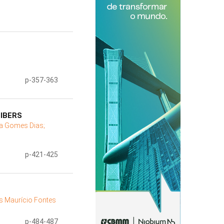
p-357-363
IBERS
na Gomes Dias;
p-421-425
os Maurício Fontes
p-484-487