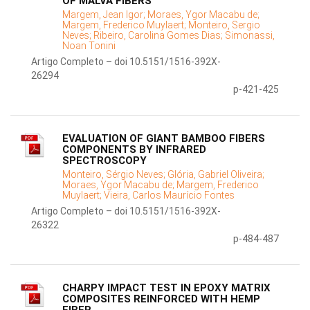
OF MALVA FIBERS
Margem, Jean Igor;
Moraes, Ygor Macabu de;
Margem, Frederico Muylaert;
Monteiro, Sergio
Neves;
Ribeiro, Carolina Gomes Dias;
Simonassi,
Noan Tonini
Artigo Completo – doi 10.5151/1516-392X-
26294
p-421-425
EVALUATION OF GIANT BAMBOO FIBERS
COMPONENTS BY INFRARED
SPECTROSCOPY
Monteiro, Sérgio Neves;
Glória, Gabriel Oliveira;
Moraes, Ygor Macabu de;
Margem, Frederico
Muylaert;
Vieira, Carlos Maurício Fontes
Artigo Completo – doi 10.5151/1516-392X-
26322
p-484-487
CHARPY IMPACT TEST IN EPOXY MATRIX
COMPOSITES REINFORCED WITH HEMP