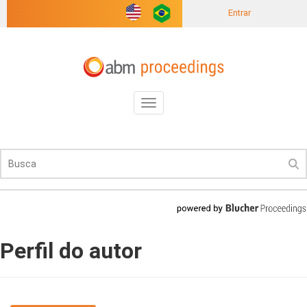
Entrar
Toggle
navigation
Perfil do autor