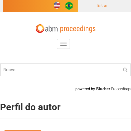
Entrar
Toggle
navigation
Perfil do autor