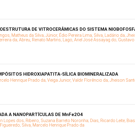
ROESTRUTURA DE VITROCERÂMICAS DO SISTEMA NIOBOFOS
gos, Matheus da Silva;
Júnior, Édio Pereira Lima;
Silva, Ladário da;
Jhei
erreira da;
Abreu, Renato Martins;
Lago, Ariel José Assayag do;
Gustavo 
PÓSITOS HIDROXIAPATITA-SÍLICA BIOMINERALIZADA
arcelo Henrique Prado da;
Veiga Junior, Valdir Florêncio da;
Jheison Sant
CADA A NANOPARTÍCULAS DE MnFe2O4
on Lopes dos;
Ribeiro, Suzana Barreto Noronha;
Dias, Ricardo Leite;
Bias
Figueiredo;
Silva, Marcelo Henrique Prado da