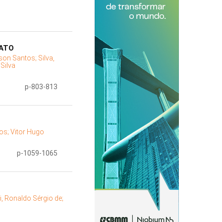
FATO
son Santos;
Silva,
Silva
p-803-813
os;
Vitor Hugo
p-1059-1065
i, Ronaldo Sérgio de;