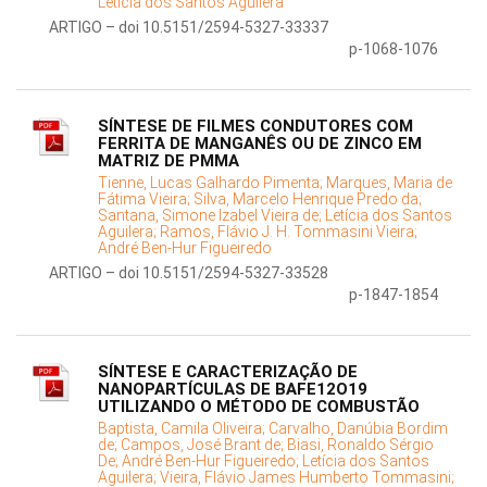
Letícia dos Santos Aguilera
ARTIGO – doi 10.5151/2594-5327-33337
p-1068-1076
SÍNTESE DE FILMES CONDUTORES COM
FERRITA DE MANGANÊS OU DE ZINCO EM
MATRIZ DE PMMA
Tienne, Lucas Galhardo Pimenta;
Marques, Maria de
Fátima Vieira;
Silva, Marcelo Henrique Predo da;
Santana, Simone Izabel Vieira de;
Letícia dos Santos
Aguilera;
Ramos, Flávio J. H. Tommasini Vieira;
André Ben-Hur Figueiredo
ARTIGO – doi 10.5151/2594-5327-33528
p-1847-1854
SÍNTESE E CARACTERIZAÇÃO DE
NANOPARTÍCULAS DE BAFE12O19
UTILIZANDO O MÉTODO DE COMBUSTÃO
Baptista, Camila Oliveira;
Carvalho, Danúbia Bordim
de;
Campos, José Brant de;
Biasi, Ronaldo Sérgio
De;
André Ben-Hur Figueiredo;
Letícia dos Santos
Aguilera;
Vieira, Flávio James Humberto Tommasini;