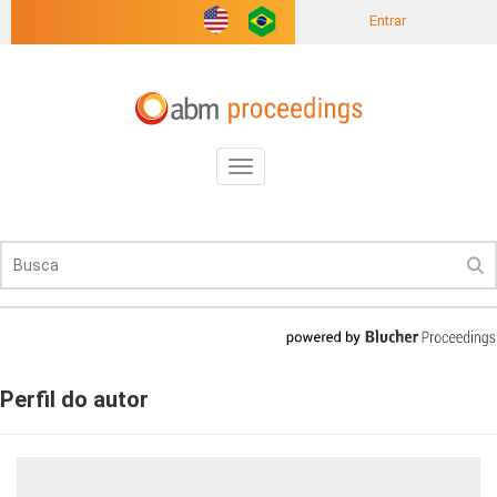
Entrar
Toggle
navigation
Perfil do autor