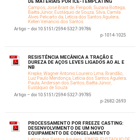
DE MATERIAIS POR ICE-TEMPLATING
Campos, José Brant de;
Peripolli, Suzana Bottega;
Baêta Júnior, Eustáquio de Souza;
Silva, Camila
Alves Pelicarto da;
Letícia dos Santos Aguilera;
Kellen Venancio dos Santos
Artigo – doi 10.5151/2594-5327-39786
p-1014-1025
RESISTÊNCIA MECÂNICA A TRAÇÃO E
DUREZA DE AÇOS LEVES LIGADOS AO AL E
NB
Krepke, Wagner Antonio Loureiro Lima;
Brandão,
Luiz Paulo Mendonça;
Letícia dos Santos Aguilera;
Paula, Andersan dos Santos;
Baêta Júnior,
Eustáquio de Souza
Artigo – doi 10.5151/2594-5327-39785
p-2682-2693
PROCESSAMENTO POR FREEZE CASTING:
DESENVOLVIMENTO DE UM NOVO
EQUIPAMENTO DE CONGELAMENTO
Letícia dos Santos Aguilera;
JÚNIOR, EUSTAQUIO DE