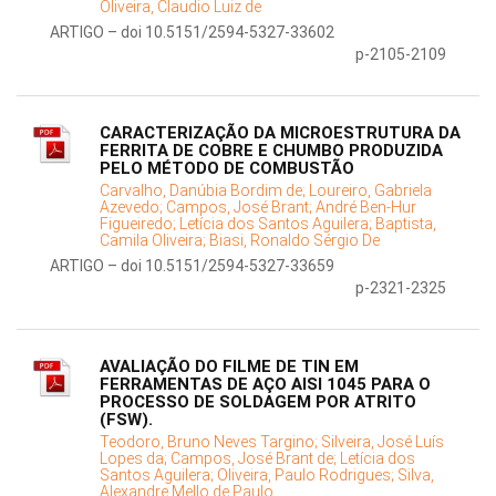
Oliveira, Claudio Luiz de
ARTIGO – doi 10.5151/2594-5327-33602
p-2105-2109
CARACTERIZAÇÃO DA MICROESTRUTURA DA
FERRITA DE COBRE E CHUMBO PRODUZIDA
PELO MÉTODO DE COMBUSTÃO
Carvalho, Danúbia Bordim de;
Loureiro, Gabriela
Azevedo;
Campos, José Brant;
André Ben-Hur
Figueiredo;
Letícia dos Santos Aguilera;
Baptista,
Camila Oliveira;
Biasi, Ronaldo Sérgio De
ARTIGO – doi 10.5151/2594-5327-33659
p-2321-2325
AVALIAÇÃO DO FILME DE TIN EM
FERRAMENTAS DE AÇO AISI 1045 PARA O
PROCESSO DE SOLDAGEM POR ATRITO
(FSW).
Teodoro, Bruno Neves Targino;
Silveira, José Luís
Lopes da;
Campos, José Brant de;
Letícia dos
Santos Aguilera;
Oliveira, Paulo Rodrigues;
Silva,
Alexandre Mello de Paulo