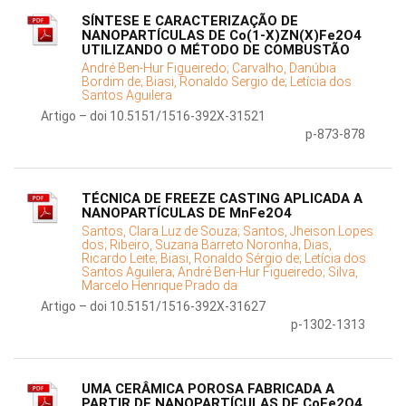
SÍNTESE E CARACTERIZAÇÃO DE
NANOPARTÍCULAS DE Co(1-X)ZN(X)Fe2O4
UTILIZANDO O MÉTODO DE COMBUSTÃO
André Ben-Hur Figueiredo;
Carvalho, Danúbia
Bordim de;
Biasi, Ronaldo Sergio de;
Letícia dos
Santos Aguilera
Artigo – doi 10.5151/1516-392X-31521
p-873-878
TÉCNICA DE FREEZE CASTING APLICADA A
NANOPARTÍCULAS DE MnFe2O4
Santos, Clara Luz de Souza;
Santos, Jheison Lopes
dos;
Ribeiro, Suzana Barreto Noronha;
Dias,
Ricardo Leite;
Biasi, Ronaldo Sérgio de;
Letícia dos
Santos Aguilera;
André Ben-Hur Figueiredo;
Silva,
Marcelo Henrique Prado da
Artigo – doi 10.5151/1516-392X-31627
p-1302-1313
UMA CERÂMICA POROSA FABRICADA A
PARTIR DE NANOPARTÍCULAS DE CoFe2O4