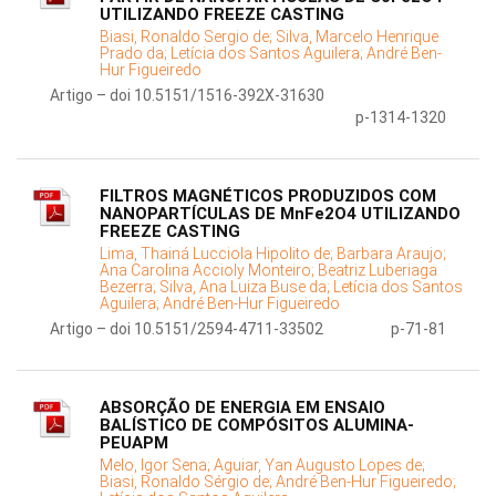
UTILIZANDO FREEZE CASTING
Biasi, Ronaldo Sergio de;
Silva, Marcelo Henrique
Prado da;
Letícia dos Santos Aguilera;
André Ben-
Hur Figueiredo
Artigo – doi 10.5151/1516-392X-31630
p-1314-1320
FILTROS MAGNÉTICOS PRODUZIDOS COM
NANOPARTÍCULAS DE MnFe2O4 UTILIZANDO
FREEZE CASTING
Lima, Thainá Lucciola Hipolito de;
Barbara Araujo;
Ana Carolina Accioly Monteiro;
Beatriz Luberiaga
Bezerra;
Silva, Ana Luiza Buse da;
Letícia dos Santos
Aguilera;
André Ben-Hur Figueiredo
Artigo – doi 10.5151/2594-4711-33502
p-71-81
ABSORÇÃO DE ENERGIA EM ENSAIO
BALÍSTICO DE COMPÓSITOS ALUMINA-
PEUAPM
Melo, Igor Sena;
Aguiar, Yan Augusto Lopes de;
Biasi, Ronaldo Sérgio de;
André Ben-Hur Figueiredo;