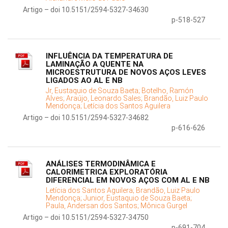
Artigo – doi 10.5151/2594-5327-34630
p-518-527
INFLUÊNCIA DA TEMPERATURA DE
LAMINAÇÃO A QUENTE NA
MICROESTRUTURA DE NOVOS AÇOS LEVES
LIGADOS AO AL E NB
Jr, Eustaquio de Souza Baeta;
Botelho, Ramón
Alves;
Araújo, Leonardo Sales;
Brandão, Luiz Paulo
Mendonça;
Letícia dos Santos Aguilera
Artigo – doi 10.5151/2594-5327-34682
p-616-626
ANÁLISES TERMODINÂMICA E
CALORIMETRICA EXPLORATÓRIA
DIFERENCIAL EM NOVOS AÇOS COM AL E NB
Letícia dos Santos Aguilera;
Brandão, Luiz Paulo
Mendonça;
Junior, Eustaquio de Souza Baeta;
Paula, Andersan dos Santos;
Mônica Gurgel
Artigo – doi 10.5151/2594-5327-34750
p-691-704