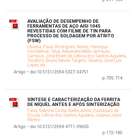
AVALIAÇÃO DE DESEMPENHO DE
FERRAMENTAS DE AÇO AISI 1045
REVESTIDAS COM FILME DE TIN PARA
PROCESSO DE SOLDAGEM POR ATRITO
(FSW)
Oliveira, Paulo Rodrigues;
Neves, Henrique
Hochleitner;
Silva, Alexandre Mello de Paulo;
Campos, José Brant de;
Letícia dos Santos Aguilera;
Teodoro, Bruno Neves Targino;
Silveira, José Luís
Lopes da
Artigo – doi 10.5151/2594-5327-34751
p-705-714
SÍNTESE E CARACTERIZAÇÃO DA FERRITA
DE NÍQUEL ANTES E APÓS SINTERIZAÇÃO
Faria, Sabrina Costa;
Baêta Júnior, Eustáquio de
Souza;
Letícia dos Santos Aguilera;
Juliana Lopes
Ribeiro
Artigo – doi 10.5151/2594-4711-39650
p-172-180