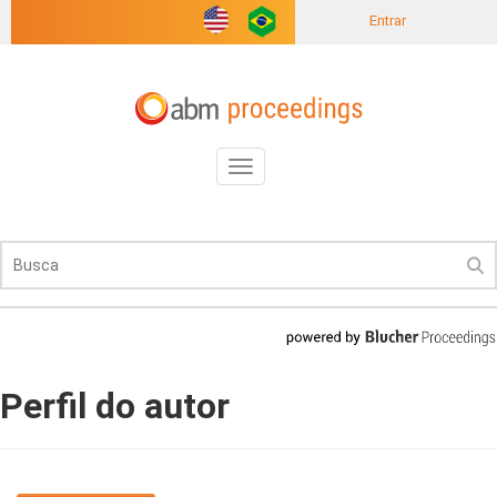
Entrar
Toggle
navigation
Perfil do autor