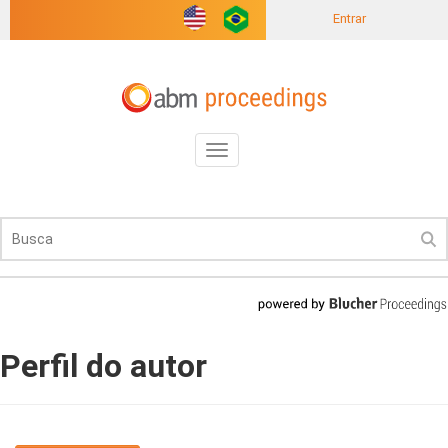
Entrar
Toggle
navigation
Perfil do autor