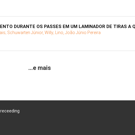
ENTO DURANTE OS PASSES EM UM LAMINADOR DE TIRAS A 
ais;
Schuwarten Júnior, Willy;
Lino, João Júnio Pereira
...e mais
Preceeding