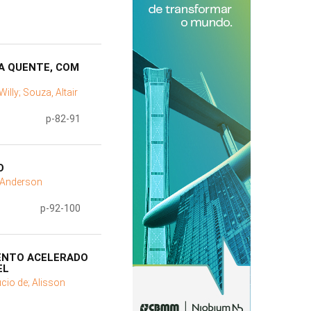
A QUENTE, COM
Willy;
Souza, Altair
p-82-91
O
, Anderson
p-92-100
MENTO ACELERADO
EL
úcio de;
Alisson