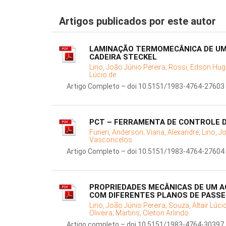
Artigos publicados por este autor
LAMINAÇÃO TERMOMECÂNICA DE UM 
CADEIRA STECKEL
Lino, João Júnio Pereira;
Rossi, Edson Hug
Lúcio de
Artigo Completo – doi 10.5151/1983-4764-27603
PCT – FERRAMENTA DE CONTROLE 
Furieri, Anderson;
Viana, Alexandre;
Lino, J
Vasconcelos
Artigo Completo – doi 10.5151/1983-4764-27604
PROPRIEDADES MECÂNICAS DE UM A
COM DIFERENTES PLANOS DE PASSE
Lino, João Júnio Pereira;
Souza, Altair Lúci
Oliveira;
Martins, Cleiton Arlindo
Artigo completo – doi 10.5151/1983-4764-30397