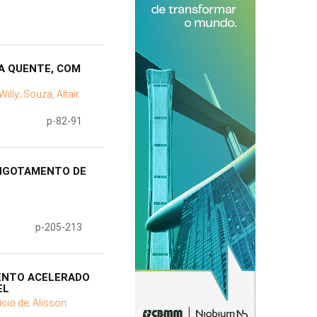
A QUENTE, COM
Willy;
Souza, Altair
p-82-91
INGOTAMENTO DE
p-205-213
MENTO ACELERADO
EL
úcio de;
Alisson