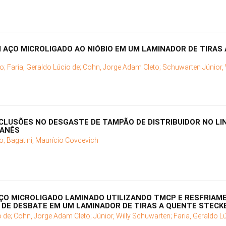
AÇO MICROLIGADO AO NIÓBIO EM UM LAMINADOR DE TIRAS 
o;
Faria, Geraldo Lúcio de;
Cohn, Jorge Adam Cleto;
Schuwarten Júnior, 
NCLUSÕES NO DESGASTE DE TAMPÃO DE DISTRIBUIDOR NO L
GANÊS
o;
Bagatini, Maurício Covcevich
ÇO MICROLIGADO LAMINADO UTILIZANDO TMCP E RESFRIA
 DE DESBATE EM UM LAMINADOR DE TIRAS A QUENTE STECK
o de;
Cohn, Jorge Adam Cleto;
Júnior, Willy Schuwarten;
Faria, Geraldo L