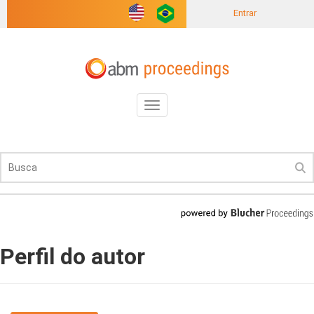
Entrar
Toggle
navigation
Perfil do autor