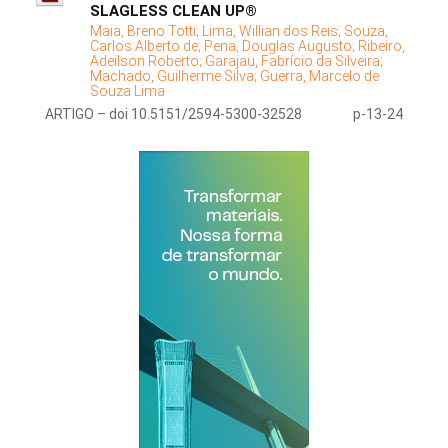
SLAGLESS CLEAN UP®
Maia, Breno Totti;
Lima, Willian dos Reis;
Souza,
Carlos Alberto de;
Pena, Douglas Augusto;
Ribeiro,
Adeilson Roberto;
Garajau, Fabrício da Silveira;
Machado, Guilherme Silva;
Guerra, Marcelo de
Souza Lima
ARTIGO – doi 10.5151/2594-5300-32528
p-13-24