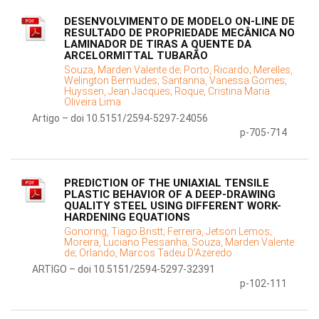
DESENVOLVIMENTO DE MODELO ON-LINE DE
RESULTADO DE PROPRIEDADE MECÂNICA NO
LAMINADOR DE TIRAS A QUENTE DA
ARCELORMITTAL TUBARÃO
Souza, Marden Valente de;
Porto, Ricardo;
Merelles,
Welington Bermudes;
Santanna, Vanessa Gomes;
Huyssen, Jean Jacques;
Roque, Cristina Maria
Oliveira Lima
Artigo – doi 10.5151/2594-5297-24056
p-705-714
PREDICTION OF THE UNIAXIAL TENSILE
PLASTIC BEHAVIOR OF A DEEP-DRAWING
QUALITY STEEL USING DIFFERENT WORK-
HARDENING EQUATIONS
Gonoring, Tiago Bristt;
Ferreira, Jetson Lemos;
Moreira, Luciano Pessanha;
Souza, Marden Valente
de;
Orlando, Marcos Tadeu D’Azeredo
ARTIGO – doi 10.5151/2594-5297-32391
p-102-111