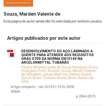
Eu sou esse autor
Souza, Marden Valente de
Esta página do autor ainda não foi solicitada por nenhum usuário.
Artigos publicados por este autor
DESENVOLVIMENTO DO AÇO LAMINADO A
QUENTE PARA ATENDER AOS REQUISITOS
GRAU S700 DA NORMA EN10149 NA
ARCELORMITTAL TUBARÃO
Pereira, Nilvânia Lucelia de Souza;
Henriques, Bruno
Rodrigues;
Porto, Ricardo;
Souza, Marden Valente
de;
Mohallem, James Albert dos Santos Soares;
Storch, Breno Torezani;
Murad, Bruno Bastos da
Silva
Artigo completo – doi 10.5151/1516-392X-
30606
p-2064-2073