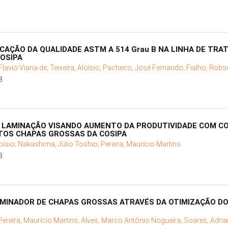
CAÇÃO DA QUALIDADE ASTM A 514 Grau B NA LINHA DE TR
OSIPA
 Flavio Viana de;
Teixeira, Aloísio;
Pacheco, José Fernando;
Fialho, Robs
3
E LAMINAÇÃO VISANDO AUMENTO DA PRODUTIVIDADE COM 
TOS CHAPAS GROSSAS DA COSIPA
loísio;
Nakashima, Júlio Toshio;
Pereira, Maurício Martins
8
AMINADOR DE CHAPAS GROSSAS ATRAVÉS DA OTIMIZAÇÃO D
Pereira, Maurício Martins;
Alves, Marco Antônio Nogueira;
Soares, Adri