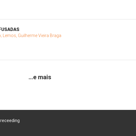
AFUSADAS
o;
Lemos, Guilherme Vieira Braga
...e mais
Preceeding