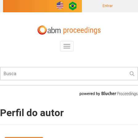
Entrar
Toggle
navigation
Perfil do autor