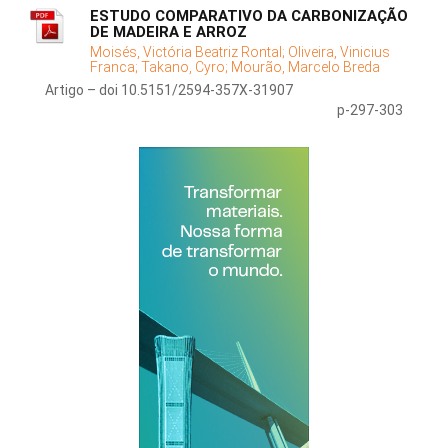
ESTUDO COMPARATIVO DA CARBONIZAÇÃO
DE MADEIRA E ARROZ
Moisés, Victória Beatriz Rontal;
Oliveira, Vinicius
Franca;
Takano, Cyro;
Mourão, Marcelo Breda
Artigo – doi 10.5151/2594-357X-31907
p-297-303