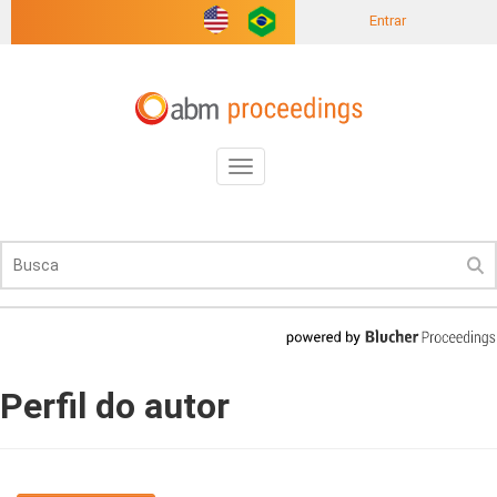
Entrar
Toggle
navigation
Perfil do autor