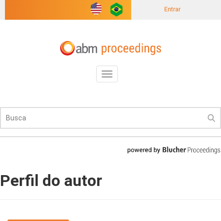
Entrar
Toggle
navigation
Perfil do autor