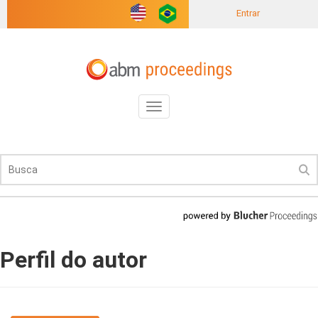
Entrar
Toggle
navigation
Perfil do autor