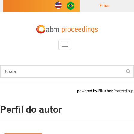
Entrar
Toggle
navigation
Perfil do autor