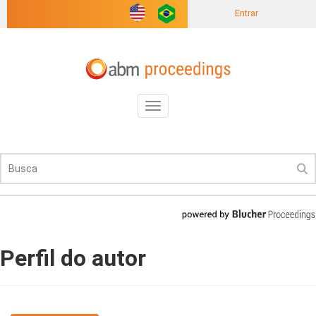
Entrar
Toggle
navigation
Perfil do autor