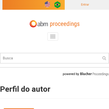
Entrar
Toggle
navigation
Perfil do autor