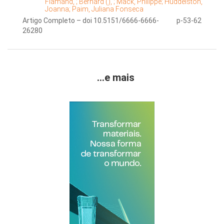
Flamand, ;
Bernard (), ;
Mack, Philippe;
Huddelston,
Joanna;
Paim, Juliana Fonseca
Artigo Completo – doi 10.5151/6666-6666-
p-53-62
26280
...e mais