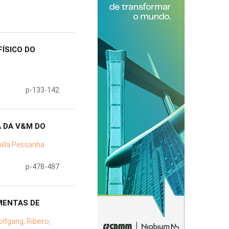
ÍSICO DO
p-133-142
 DA V&M DO
illa Pessanha
p-478-487
MENTAS DE
olfgang;
Ribeiro,