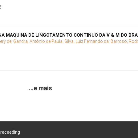
5
NA MÁQUINA DE LINGOTAMENTO CONTÍNUO DA V & M DO BRA
ery de;
Gandra, Antônio de Paula;
Silva, Luiz Fernando da;
Barroso, Rod
...e mais
Preceeding