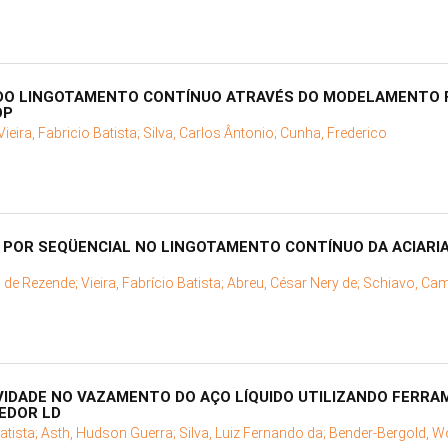
DO LINGOTAMENTO CONTÍNUO ATRAVÉS DO MODELAMENTO F
OP
Vieira, Fabricio Batista;
Silva, Carlos Ântonio;
Cunha, Frederico
POR SEQÜENCIAL NO LINGOTAMENTO CONTÍNUO DA ACIARIA
o de Rezende;
Vieira, Fabrício Batista;
Abreu, César Nery de;
Schiavo, Cam
IDADE NO VAZAMENTO DO AÇO LÍQUIDO UTILIZANDO FERRA
EDOR LD
Batista;
Asth, Hudson Guerra;
Silva, Luiz Fernando da;
Bender-Bergold, W