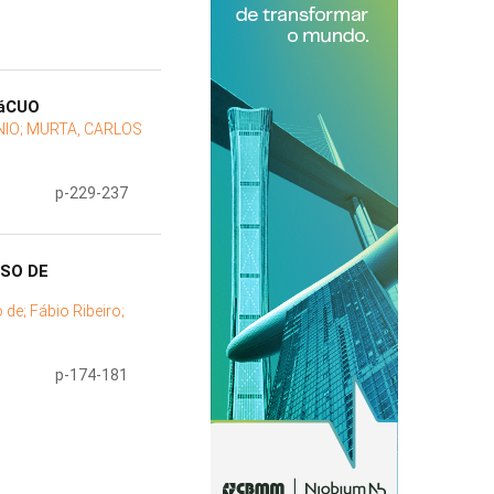
VáCUO
NIO;
MURTA, CARLOS
p-229-237
SO DE
o de;
Fábio Ribeiro;
p-174-181