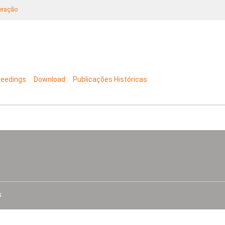
neração
ceedings
Download
Publicações Históricas
s