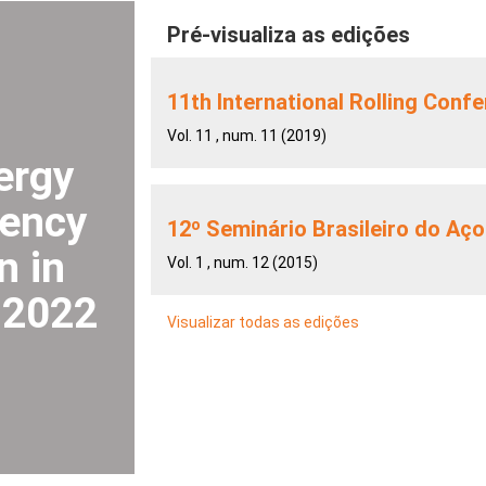
Pré-visualiza as edições
11th International Rolling Conf
Vol. 11 , num. 11 (2019)
ergy
iency
12º Seminário Brasileiro do Aço
n in
Vol. 1 , num. 12 (2015)
y 2022
Visualizar todas as edições