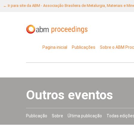
← Ir para site da ABM - Associação Brasileira de Metalurgia, Materiais e Mi
Pagina inicial
Publicações
Sobre o ABM Pro
Outros eventos
Publicação
Sobre
Última publicação
Todas ediçõe