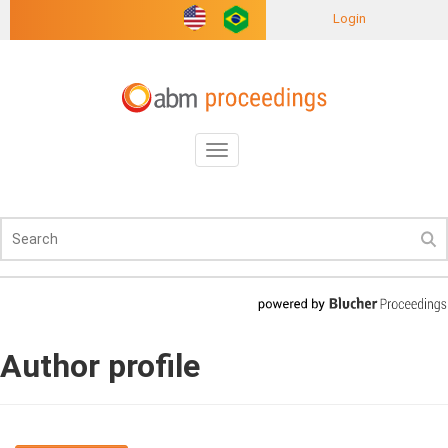
Login
Toggle
navigation
Author profile