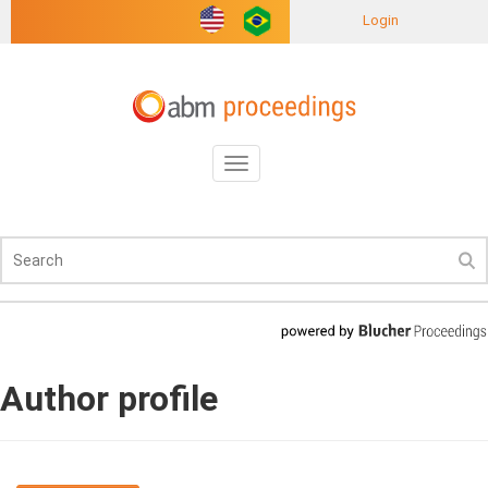
Login
Toggle
navigation
Author profile