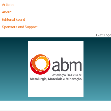
Articles
About
Editorial Board
Sponsors and Support
Event Logo