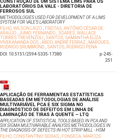
CONSTRUÇÃO DE UM SISTEMA LIMS PARA OS
LABORATÓRIOS DA VALE - DIRETORIA DE
FERROSOS SUL
METHODOLOGIES USED FOR DEVELOPMENT OF A LIMS
SYSTEM FOR VALE’S LABORATORY
FILHO, WILSON LAIZO
;
FREITAS, ANTÔNIO CÉSAR DE
ARAÚJO
;
JUNIO, FERNANDO
;
SOARES, WALLACE
TORRES TREVENZOLI
;
SANTOS, SAMANTHA ELIZA
VIVEKANANDA DOS
;
ABDO, ANDRÉ FERRAZ
;
MARQUES,
RODRIGO DRUMMOND
;
SANTOS, RODRIGO PENA
DOI: 10.5151/2594-5335-17380
p-245-
251
APLICAÇÃO DE FERRAMENTAS ESTATÍSTICAS
BASEADAS EM METODOLOGIAS DE ANÁLISE
MULTIVARIÁVEL PCA E SIX SIGMA NO
DIAGNÓSTICO DE DEFEITOS EM LINHA DE
LAMINAÇÃO DE TIRAS À QUENTE – LTQ
APPLICATION OF STATISTICAL TOOLS BASED IN PCA AND
SIX SIGMA MULTIVARIABLE ANALYSIS METHODOLOGIES IN
THE DIAGNOSIS OF DEFECTS IN HOT STRIP MILL - HSM
FILHO, CONSTANTINO SEIXAS
;
FONSECA, MARCOS