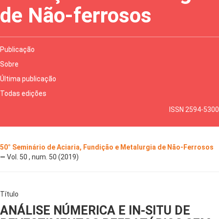
de Não-ferrosos
Publicação
Sobre
Última publicação
Todas edições
ISSN 2594-5300
50° Seminário de Aciaria, Fundição e Metalurgia de Não-Ferrosos
—
Vol. 50 , num. 50 (2019)
Título
ANÁLISE NÚMERICA E IN-SITU DE