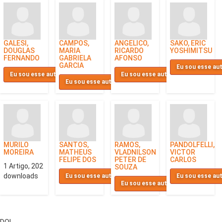
GALESI,
CAMPOS,
ANGELICO,
SAKO, ERIC
DOUGLAS
MARIA
RICARDO
YOSHIMITSU
FERNANDO
GABRIELA
AFONSO
GARCIA
Eu sou esse au
Eu sou esse autor
Eu sou esse autor
Eu sou esse autor
MURILO
SANTOS,
RAMOS,
PANDOLFELLI,
MOREIRA
MATHEUS
VLADNILSON
VICTOR
FELIPE DOS
PETER DE
CARLOS
1 Artigo, 202
SOUZA
downloads
Eu sou esse autor
Eu sou esse au
Eu sou esse autor
DOI