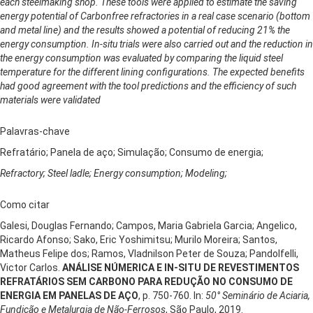
each steelmaking shop. These tools were applied to estimate the saving
energy potential of Carbonfree refractories in a real case scenario (bottom
and metal line) and the results showed a potential of reducing 21% the
energy consumption. In-situ trials were also carried out and the reduction in
the energy consumption was evaluated by comparing the liquid steel
temperature for the different lining configurations. The expected benefits
had good agreement with the tool predictions and the efficiency of such
materials were validated
Palavras-chave
Refratário; Panela de aço; Simulação; Consumo de energia;
Refractory; Steel ladle; Energy consumption; Modeling;
Como citar
Galesi, Douglas Fernando; Campos, Maria Gabriela Garcia; Angelico,
Ricardo Afonso; Sako, Eric Yoshimitsu; Murilo Moreira; Santos,
Matheus Felipe dos; Ramos, Vladnilson Peter de Souza; Pandolfelli,
Victor Carlos.
ANÁLISE NÚMERICA E IN-SITU DE REVESTIMENTOS
REFRATÁRIOS SEM CARBONO PARA REDUÇÃO NO CONSUMO DE
ENERGIA EM PANELAS DE AÇO
, p. 750-760. In:
50° Seminário de Aciaria,
Fundição e Metalurgia de Não-Ferrosos
, São Paulo, 2019.