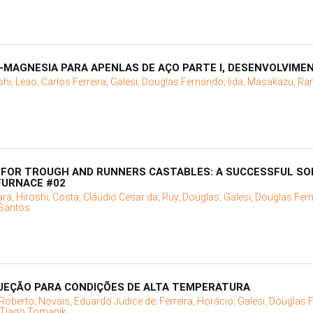
-MAGNESIA PARA APENLAS DE AÇO PARTE I, DESENVOLVIME
shi;
Leao, Carlos Ferreira;
Galesi, Douglas Fernando;
Iida, Masakazu;
Ram
 FOR TROUGH AND RUNNERS CASTABLES: A SUCCESSFUL SO
FURNACE #02
ara, Hiroshi;
Costa, Cláudio Cesar da;
Ruy, Douglas;
Galesi, Douglas Fer
 Santos
JEÇÃO PARA CONDIÇÕES DE ALTA TEMPERATURA
 Roberto;
Novais, Eduardo Judice de;
Ferreira, Horácio;
Galesi, Douglas 
Tiago Tomanik