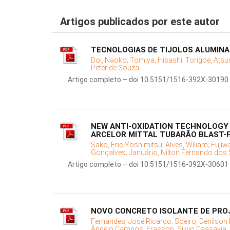
Artigos publicados por este autor
TECNOLOGIAS DE TIJOLOS ALUMINA
Doi, Naoko;
Tomiya, Hisashi;
Torigoe, Atsu
Peter de Souza
Artigo completo – doi 10.5151/1516-392X-30190
NEW ANTI-OXIDATION TECHNOLOGY
ARCELOR MITTAL TUBARÃO BLAST-
Sako, Eric Yoshimitsu;
Alves, Wiliam;
Fujiw
Gonçalves;
Januário, Nilton Fernando dos
Artigo completo – doi 10.5151/1516-392X-30601
NOVO CONCRETO ISOLANTE DE PRO
Fernandes, José Ricardo;
Soeiro, Denilson
Ângelo Campos;
Frasson, Silvio Cassavia;