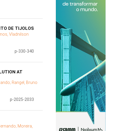
NTO DE TIJOLOS
os, Vladnilson
p-330-340
LUTION AT
nando;
Rangel, Bruno
p-2025-2033
Fernando;
Moreira,