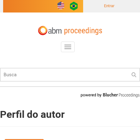
Entrar
Toggle
navigation
Perfil do autor