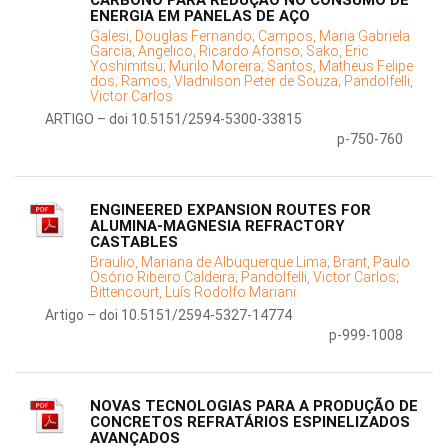
CARBONO PARA REDUÇÃO NO CONSUMO DE
ENERGIA EM PANELAS DE AÇO
Galesi, Douglas Fernando;
Campos, Maria Gabriela
Garcia;
Angelico, Ricardo Afonso;
Sako, Eric
Yoshimitsu;
Murilo Moreira;
Santos, Matheus Felipe
dos;
Ramos, Vladnilson Peter de Souza;
Pandolfelli,
Victor Carlos
ARTIGO – doi 10.5151/2594-5300-33815
p-750-760
ENGINEERED EXPANSION ROUTES FOR
ALUMINA-MAGNESIA REFRACTORY
CASTABLES
Braulio, Mariana de Albuquerque Lima;
Brant, Paulo
Osório Ribeiro Caldeira;
Pandolfelli, Victor Carlos;
Bittencourt, Luís Rodolfo Mariani
Artigo – doi 10.5151/2594-5327-14774
p-999-1008
NOVAS TECNOLOGIAS PARA A PRODUÇÃO DE
CONCRETOS REFRATÁRIOS ESPINELIZADOS
AVANÇADOS