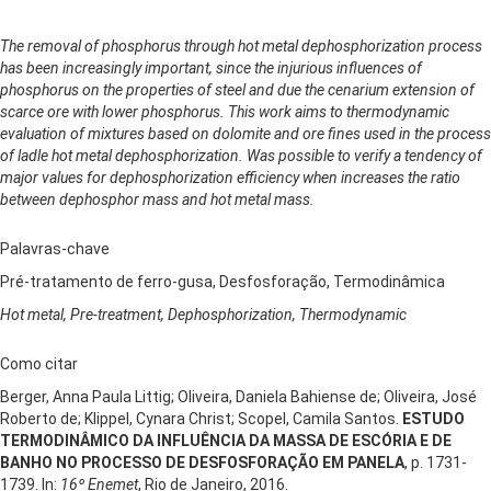
The removal of phosphorus through hot metal dephosphorization process
has been increasingly important, since the injurious influences of
phosphorus on the properties of steel and due the cenarium extension of
scarce ore with lower phosphorus. This work aims to thermodynamic
evaluation of mixtures based on dolomite and ore fines used in the process
of ladle hot metal dephosphorization. Was possible to verify a tendency of
major values for dephosphorization efficiency when increases the ratio
between dephosphor mass and hot metal mass.
Palavras-chave
Pré-tratamento de ferro-gusa, Desfosforação, Termodinâmica
Hot metal, Pre-treatment, Dephosphorization, Thermodynamic
Como citar
Berger, Anna Paula Littig; Oliveira, Daniela Bahiense de; Oliveira, José
Roberto de; Klippel, Cynara Christ; Scopel, Camila Santos.
ESTUDO
TERMODINÂMICO DA INFLUÊNCIA DA MASSA DE ESCÓRIA E DE
BANHO NO PROCESSO DE DESFOSFORAÇÃO EM PANELA
, p. 1731-
1739. In:
16º Enemet
, Rio de Janeiro, 2016.