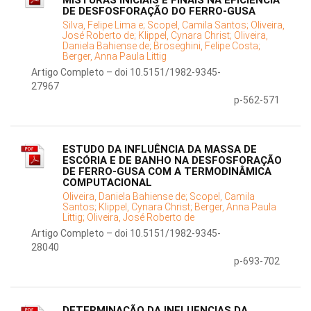
MISTURAS INICIAIS E FINAIS NA EFICIÊNCIA
DE DESFOSFORAÇÃO DO FERRO-GUSA
Silva, Felipe Lima e;
Scopel, Camila Santos;
Oliveira,
José Roberto de;
Klippel, Cynara Christ;
Oliveira,
Daniela Bahiense de;
Broseghini, Felipe Costa;
Berger, Anna Paula Littig
Artigo Completo – doi 10.5151/1982-9345-
27967
p-562-571
ESTUDO DA INFLUÊNCIA DA MASSA DE
ESCÓRIA E DE BANHO NA DESFOSFORAÇÃO
DE FERRO-GUSA COM A TERMODINÂMICA
COMPUTACIONAL
Oliveira, Daniela Bahiense de;
Scopel, Camila
Santos;
Klippel, Cynara Christ;
Berger, Anna Paula
Littig;
Oliveira, José Roberto de
Artigo Completo – doi 10.5151/1982-9345-
28040
p-693-702
DETERMINAÇÃO DA INFLUENCIAS DA