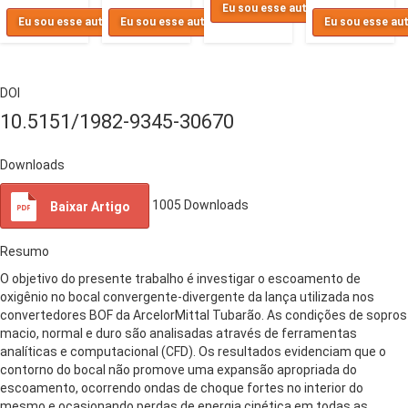
Eu sou esse autor
Eu sou esse autor
Eu sou esse autor
Eu sou esse au
DOI
10.5151/1982-9345-30670
Downloads
1005
Downloads
Baixar Artigo
Resumo
O objetivo do presente trabalho é investigar o escoamento de
oxigênio no bocal convergente-divergente da lança utilizada nos
convertedores BOF da ArcelorMittal Tubarão. As condições de sopros
macio, normal e duro são analisadas através de ferramentas
analíticas e computacional (CFD). Os resultados evidenciam que o
contorno do bocal não promove uma expansão apropriada do
escoamento, ocorrendo ondas de choque fortes no interior do
mesmo e ocasionando perdas de energia cinética em todas as