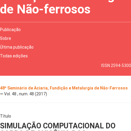
de Não-ferrosos
Publicação
Sobre
Última publicação
Todas edições
ISSN 2594-5300
48º Seminário de Aciaria, Fundição e Metalurgia de Não-Ferrosos
—
Vol. 48 , num. 48 (2017)
Título
SIMULAÇÃO COMPUTACIONAL DO