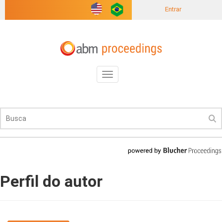
Entrar
Toggle
navigation
Perfil do autor