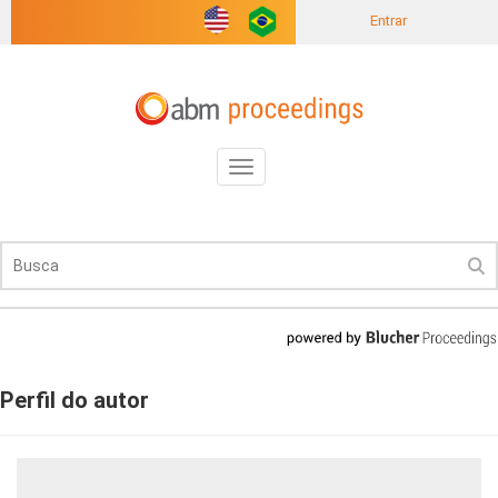
Entrar
Toggle
navigation
Perfil do autor