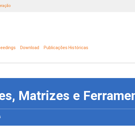
neração
ceedings
Download
Publicações Históricas
es, Matrizes e Ferrame
s