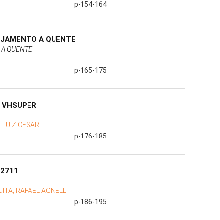
p-154-164
ORJAMENTO A QUENTE
 A QUENTE
p-165-175
E VHSUPER
 LUIZ CESAR
p-176-185
.2711
ITA, RAFAEL AGNELLI
p-186-195