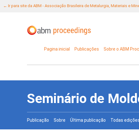
← Ir para site da ABM - Associação Brasileira de Metalurgia, Materiais e Mi
Pagina inicial
Publicações
Sobre o ABM Pro
Seminário de Mold
Publicação
Sobre
Última publicação
Todas ediçõe