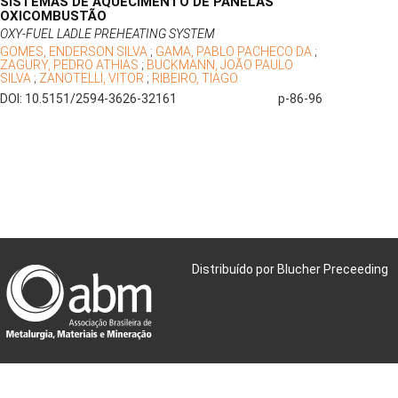
SISTEMAS DE AQUECIMENTO DE PANELAS
OXICOMBUSTÃO
OXY-FUEL LADLE PREHEATING SYSTEM
GOMES, ENDERSON SILVA
;
GAMA, PABLO PACHECO DA
;
ZAGURY, PEDRO ATHIAS
;
BUCKMANN, JOÃO PAULO
SILVA
;
ZANOTELLI, VITOR
;
RIBEIRO, TIAGO
DOI: 10.5151/2594-3626-32161
p-86-96
Distribuído por Blucher Preceeding