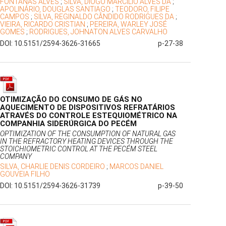
FONTANAS ALVES
;
SILVA, DIOGO MARCÍLIO ALVES DA
;
APOLINÁRIO, DOUGLAS SANTIAGO
;
TEODORO, FILIPE
CAMPOS
;
SILVA, REGINALDO CÂNDIDO RODRIGUES DA
;
VIEIRA, RICARDO CRISTIAN
;
PEREIRA, WARLEY JOSÉ
GOMES
;
RODRIGUES, JOHNATON ALVES CARVALHO
DOI: 10.5151/2594-3626-31665
p-27-38
OTIMIZAÇÃO DO CONSUMO DE GÁS NO
AQUECIMENTO DE DISPOSITIVOS REFRATÁRIOS
ATRAVÉS DO CONTROLE ESTEQUIOMÉTRICO NA
COMPANHIA SIDERÚRGICA DO PECÉM
OPTIMIZATION OF THE CONSUMPTION OF NATURAL GAS
IN THE REFRACTORY HEATING DEVICES THROUGH THE
STOICHIOMETRIC CONTROL AT THE PECÉM STEEL
COMPANY
SILVA, CHARLIE DENIS CORDEIRO
;
MARCOS DANIEL
GOUVEIA FILHO
DOI: 10.5151/2594-3626-31739
p-39-50