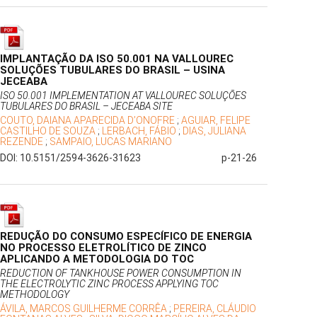
IMPLANTAÇÃO DA ISO 50.001 NA VALLOUREC
SOLUÇÕES TUBULARES DO BRASIL – USINA
JECEABA
ISO 50.001 IMPLEMENTATION AT VALLOUREC SOLUÇÕES
TUBULARES DO BRASIL – JECEABA SITE
COUTO, DAIANA APARECIDA D’ONOFRE
;
AGUIAR, FELIPE
CASTILHO DE SOUZA
;
LERBACH, FÁBIO
;
DIAS, JULIANA
REZENDE
;
SAMPAIO, LUCAS MARIANO
DOI: 10.5151/2594-3626-31623
p-21-26
REDUÇÃO DO CONSUMO ESPECÍFICO DE ENERGIA
NO PROCESSO ELETROLÍTICO DE ZINCO
APLICANDO A METODOLOGIA DO TOC
REDUCTION OF TANKHOUSE POWER CONSUMPTION IN
THE ELECTROLYTIC ZINC PROCESS APPLYING TOC
METHODOLOGY
ÁVILA, MARCOS GUILHERME CORRÊA
;
PEREIRA, CLÁUDIO