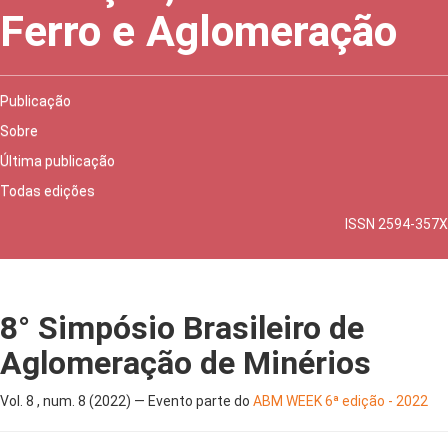
Ferro e Aglomeração
Publicação
Sobre
Última publicação
Todas edições
ISSN 2594-357X
8° Simpósio Brasileiro de
Aglomeração de Minérios
Vol. 8 , num. 8 (2022) — Evento parte do
ABM WEEK 6ª edição - 2022