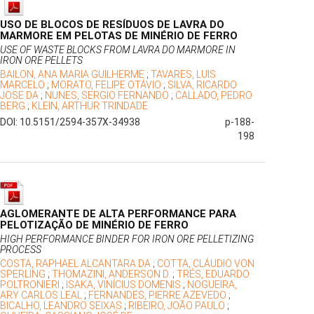
USO DE BLOCOS DE RESÍDUOS DE LAVRA DO
MARMORE EM PELOTAS DE MINÉRIO DE FERRO
USE OF WASTE BLOCKS FROM LAVRA DO MARMORE IN
IRON ORE PELLETS
BAILON, ANA MARIA GUILHERME
;
TAVARES, LUIS
MARCELO
;
MORATO, FELIPE OTÁVIO
;
SILVA, RICARDO
JOSE DA
;
NUNES, SERGIO FERNANDO
;
CALLADO, PEDRO
BERG
;
KLEIN, ARTHUR TRINDADE
DOI: 10.5151/2594-357X-34938
p-188-
198
AGLOMERANTE DE ALTA PERFORMANCE PARA
PELOTIZAÇÃO DE MINÉRIO DE FERRO
HIGH PERFORMANCE BINDER FOR IRON ORE PELLETIZING
PROCESS
COSTA, RAPHAEL ALCANTARA DA
;
COTTA, CLÁUDIO VON
SPERLING
;
THOMAZINI, ANDERSON D.
;
TRÉS, EDUARDO
POLTRONIERI
;
ISAKA, VINÍCIUS DOMENIS
;
NOGUEIRA,
ARY CARLOS LEAL
;
FERNANDES, PIERRE AZEVEDO
;
BICALHO, LEANDRO SEIXAS
;
RIBEIRO, JOÃO PAULO
;