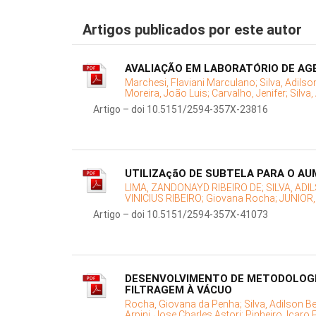
Artigos publicados por este autor
AVALIAÇÃO EM LABORATÓRIO DE AG
Marchesi, Flaviani Marculano;
Silva, Adils
Moreira, João Luis;
Carvalho, Jenifer;
Silva
Artigo – doi 10.5151/2594-357X-23816
UTILIZAçãO DE SUBTELA PARA O A
LIMA, ZANDONAYD RIBEIRO DE;
SILVA, AD
VINICIUS RIBEIRO;
Giovana Rocha;
JUNIOR
Artigo – doi 10.5151/2594-357X-41073
DESENVOLVIMENTO DE METODOLOGI
FILTRAGEM À VÁCUO
Rocha, Giovana da Penha;
Silva, Adilson B
Arpini, Jose Charles Astori;
Pinheiro, Icaro 