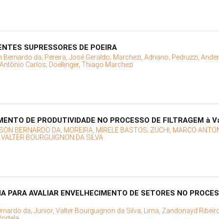
ENTES SUPRESSORES DE POEIRA
on Bernardo da;
Pereira, José Geraldo;
Marchezi, Adriano;
Pedruzzi, Ande
, Antônio Carlos;
Doellinger, Thiago Marchezi
UMENTO DE PRODUTIVIDADE NO PROCESSO DE FILTRAGEM à 
ILSON BERNARDO DA;
MOREIRA, MIRELE BASTOS;
ZUCHI, MARCO ANTO
, VALTER BOURGUIGNON DA SILVA
A PARA AVALIAR ENVELHECIMENTO DE SETORES NO PROCES
ernardo da;
Junior, Valter Bourguignon da Silva;
Lima, Zandonayd Ribeir
Portela