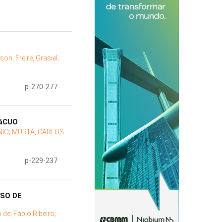
rson;
Freire, Grasiel;
p-270-277
VáCUO
NIO;
MURTA, CARLOS
p-229-237
SO DE
o de;
Fábio Ribeiro;