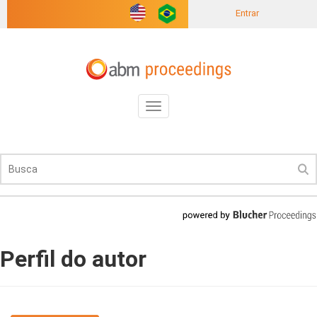
Entrar
Toggle
navigation
Perfil do autor