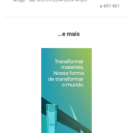
Artigo – doi 10.5151/2594-357X-41329
p-651-661
...e mais