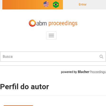
Entrar
Toggle
navigation
Perfil do autor