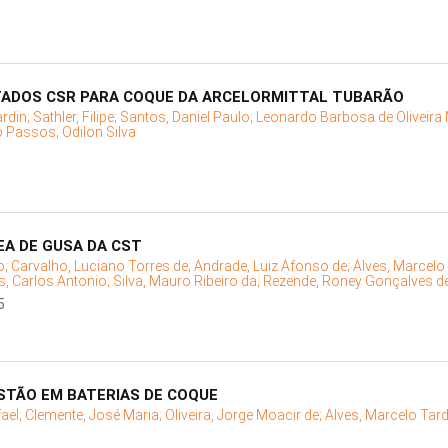
TADOS CSR PARA COQUE DA ARCELORMITTAL TUBARÃO
ardin;
Sathler, Filipe;
Santos, Daniel Paulo;
Leonardo Barbosa de Oliveira 
o Passos;
Odilon Silva
A DE GUSA DA CST
o;
Carvalho, Luciano Torres de;
Andrade, Luiz Afonso de;
Alves, Marcelo
, Carlos Antonio;
Silva, Mauro Ribeiro da;
Rezende, Roney Gonçalves d
5
TÃO EM BATERIAS DE COQUE
fael;
Clemente, José Maria;
Oliveira, Jorge Moacir de;
Alves, Marcelo Tard