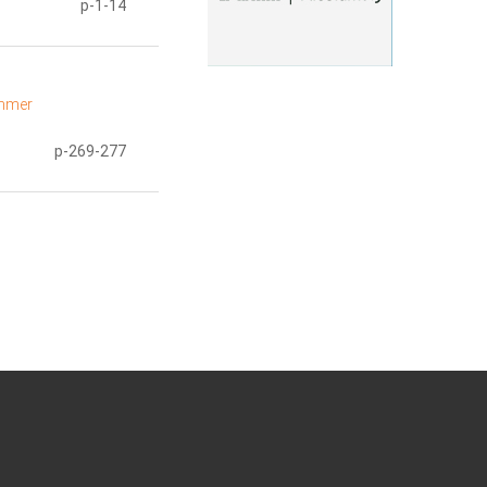
p-1-14
ummer
p-269-277