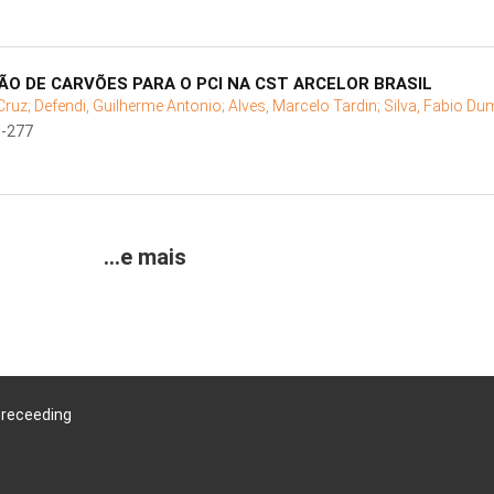
ÇÃO DE CARVÕES PARA O PCI NA CST ARCELOR BRASIL
Cruz;
Defendi, Guilherme Antonio;
Alves, Marcelo Tardin;
Silva, Fabio D
9-277
...e mais
Preceeding