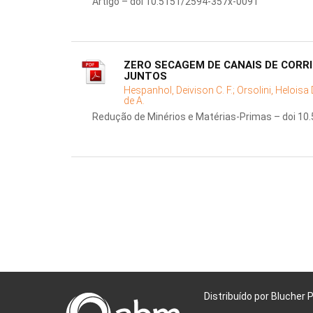
Artigo – doi 10.5151/2594-357x-0091
ZERO SECAGEM DE CANAIS DE CORRI
JUNTOS
Hespanhol, Deivison C. F.;
Orsolini, Heloisa 
de A.
Redução de Minérios e Matérias-Primas – doi 1
Distribuído por Blucher 