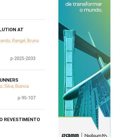
LUTION AT
nando;
Rangel, Bruno
p-2025-2033
RUNNERS
so;
Silva, Bianca
p-95-107
DO REVESTIMENTO