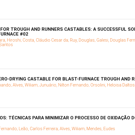
 FOR TROUGH AND RUNNERS CASTABLES: A SUCCESSFUL SO
FURNACE #02
ara, Hiroshi;
Costa, Cláudio Cesar da;
Ruy, Douglas;
Galesi, Douglas Fer
 Santos
ZERO-DRYING CASTABLE FOR BLAST-FURNACE TROUGH AND 
rnando;
Alves, Wiliam;
Junuário, Nilton Fernando;
Orsolini, Heloisa Dalto
NOS: TÉCNICAS PARA MINIMIZAR O PROCESSO DE OXIDAÇÃO 
 Fernando;
Leão, Carlos Ferreira;
Alves, Wiliam;
Mendes, Eudes