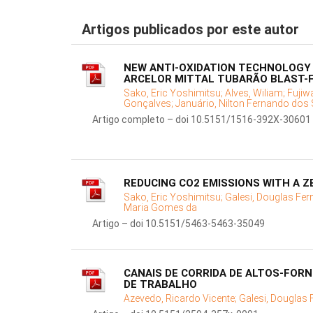
Artigos publicados por este autor
NEW ANTI-OXIDATION TECHNOLOGY
ARCELOR MITTAL TUBARÃO BLAST-
Sako, Eric Yoshimitsu;
Alves, Wiliam;
Fujiw
Gonçalves;
Januário, Nilton Fernando dos
Artigo completo – doi 10.5151/1516-392X-30601
REDUCING CO2 EMISSIONS WITH A 
Sako, Eric Yoshimitsu;
Galesi, Douglas Fe
Maria Gomes da
Artigo – doi 10.5151/5463-5463-35049
CANAIS DE CORRIDA DE ALTOS-FOR
DE TRABALHO
Azevedo, Ricardo Vicente;
Galesi, Douglas