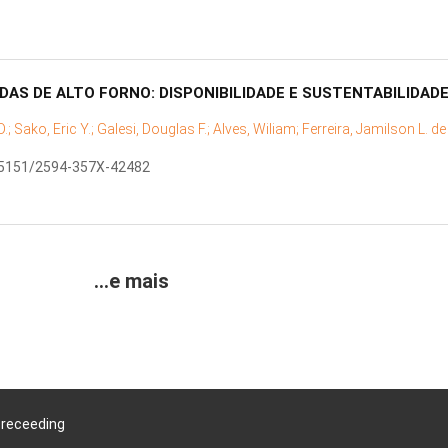
DAS DE ALTO FORNO: DISPONIBILIDADE E SUSTENTABILIDA
D.;
Sako, Eric Y.;
Galesi, Douglas F.;
Alves, Wiliam;
Ferreira, Jamilson L. de
0.5151/2594-357X-42482
...e mais
Preceeding